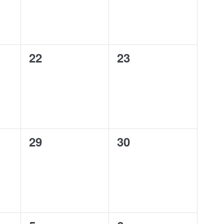
0
0
22
23
events,
events,
0
0
29
30
events,
events,