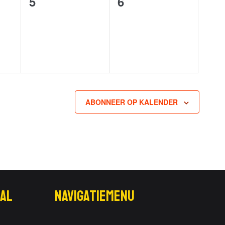
0
0
5
6
events,
events,
ABONNEER OP KALENDER
al
Navigatiemenu