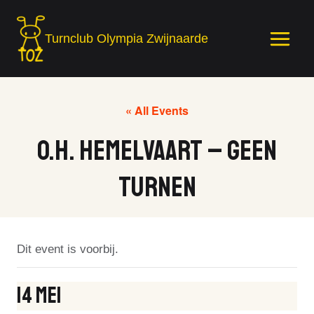
Skip
to
Turnclub Olympia Zwijnaarde
content
« All Events
O.H. Hemelvaart – Geen
Turnen
Dit event is voorbij.
14 Mei