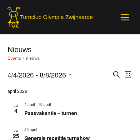
Skip
to
Turnclub Olympia Zwijnaarde
content
Nieuws
Events
nieuws
Events
4/4/2026
 - 
8/8/2026
Events
Eve
ZOEKEN
LIJST
Selecteer
Wee
Search
april 2026
een
Nav
And
datum.
4 april
-
19 april
ZA
4
Views
Paasvakantie – turnen
Navigat
25 april
ZA
25
Generale repetitie turnshow