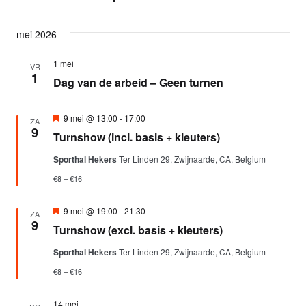
mei 2026
1 mei
VR
1
Dag van de arbeid – Geen turnen
Uitgelicht
9 mei @ 13:00
-
17:00
ZA
9
Turnshow (incl. basis + kleuters)
Sporthal Hekers
Ter Linden 29, Zwijnaarde, CA, Belgium
€8 – €16
Uitgelicht
9 mei @ 19:00
-
21:30
ZA
9
Turnshow (excl. basis + kleuters)
Sporthal Hekers
Ter Linden 29, Zwijnaarde, CA, Belgium
€8 – €16
14 mei