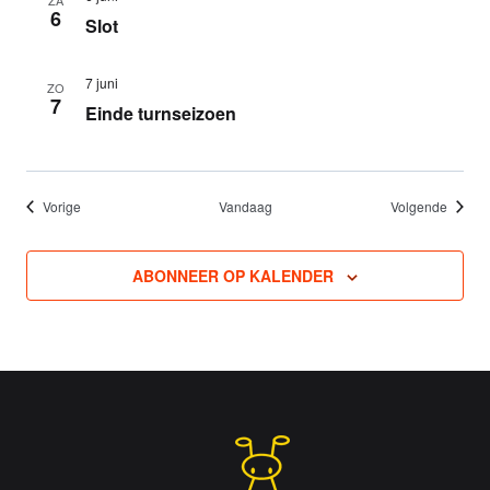
ZA
6
Slot
7 juni
ZO
7
Einde turnseizoen
Events
Events
Vorige
Vandaag
Volgende
ABONNEER OP KALENDER